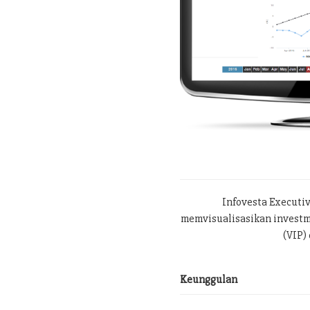
Infovesta Executi
memvisualisasikan investme
(VIP) 
Keunggulan