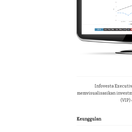
Infovesta Executi
memvisualisasikan investme
(VIP) 
Keunggulan