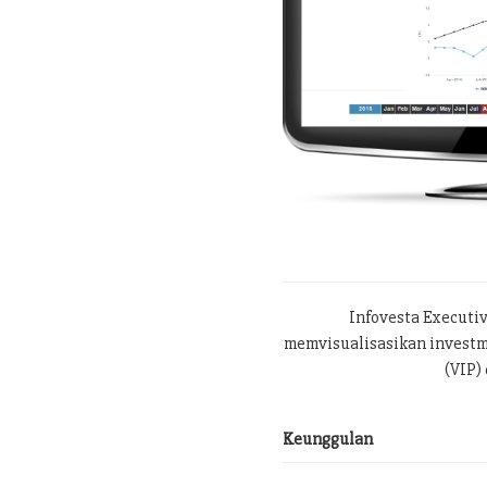
Infovesta Executi
memvisualisasikan investme
(VIP) 
Keunggulan