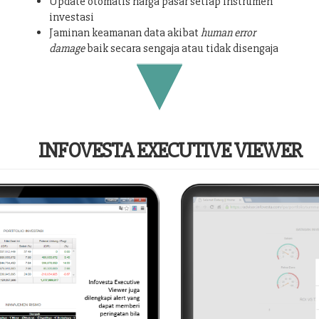
Update otomatis harga pasar setiap instrumen
investasi
Jaminan keamanan data akibat
human error
damage
baik secara sengaja atau tidak disengaja
INFOVESTA EXECUTIVE VIEWER