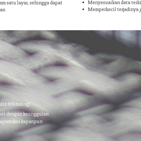
Menyesuaikan data terki
am satu layar, sehingga dapat
Memperkecil terjadinya
san
sis teknologi
ibel dengan keunggulan
napun dan kapanpun