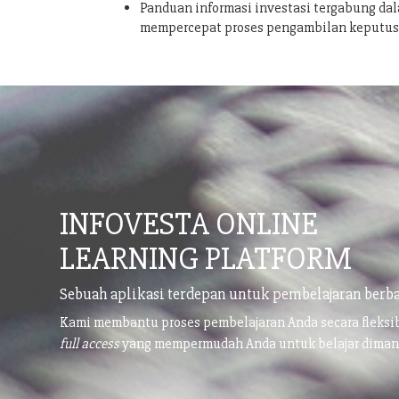
Panduan informasi investasi tergabung dal
mempercepat proses pengambilan keputu
INFOVESTA ONLINE
LEARNING PLATFORM
Sebuah aplikasi terdepan untuk pembelajaran berba
Kami membantu proses pembelajaran Anda secara fleks
full access
yang mempermudah Anda untuk belajar dima