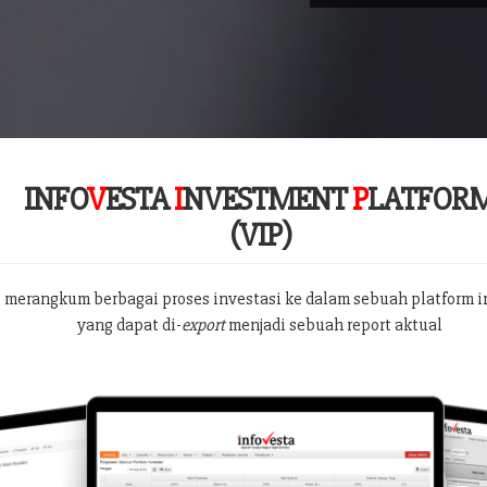
INFO
V
ESTA
I
NVESTMENT
P
LATFOR
(VIP)
 merangkum berbagai proses investasi ke dalam sebuah platform i
yang dapat di-
export
menjadi sebuah report aktual