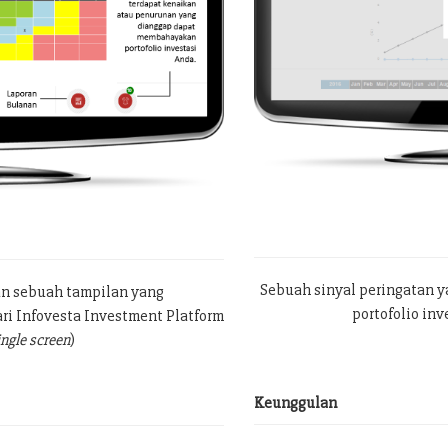
Sebuah sinyal peringatan 
an sebuah tampilan yang
portofolio in
ri Infovesta Investment Platform
ingle screen
)
Keunggulan