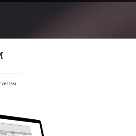
M
nvestasi