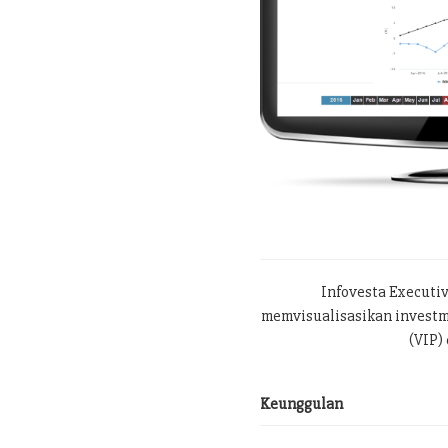
Infovesta Executi
memvisualisasikan investme
(VIP) 
Keunggulan