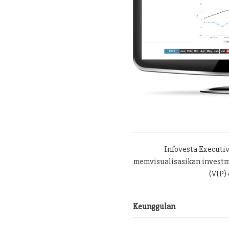
Infovesta Executi
memvisualisasikan investme
(VIP) 
Keunggulan