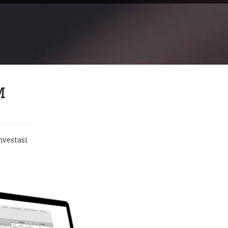
M
nvestasi