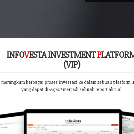
INFO
V
ESTA
I
NVESTMENT
P
LATFOR
(VIP)
 merangkum berbagai proses investasi ke dalam sebuah platform i
yang dapat di-
export
menjadi sebuah report aktual