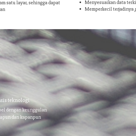
Menyesuaikan data terki
am satu layar, sehingga dapat
Memperkecil terjadinya
san
sis teknologi
ibel dengan keunggulan
napun dan kapanpun