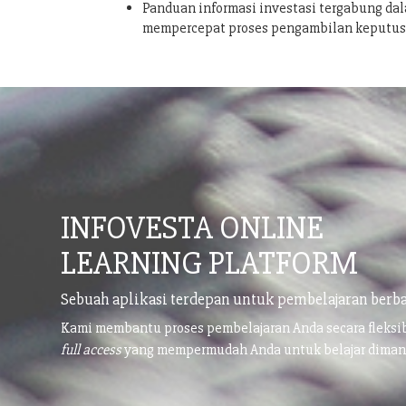
Panduan informasi investasi tergabung dal
mempercepat proses pengambilan keputu
INFOVESTA ONLINE
LEARNING PLATFORM
Sebuah aplikasi terdepan untuk pembelajaran berba
Kami membantu proses pembelajaran Anda secara fleks
full access
yang mempermudah Anda untuk belajar dima