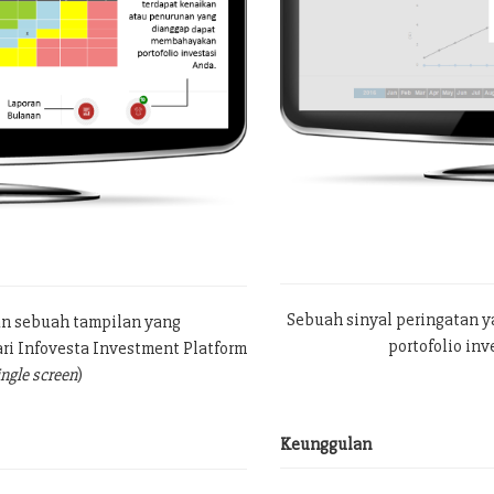
Sebuah sinyal peringatan 
an sebuah tampilan yang
portofolio in
ri Infovesta Investment Platform
ingle screen
)
Keunggulan