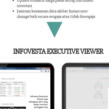
Update otomatis harga pasar setiap instrumen
investasi
Jaminan keamanan data akibat
human error
damage
baik secara sengaja atau tidak disengaja
INFOVESTA EXECUTIVE VIEWER