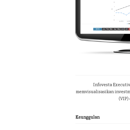
Infovesta Executi
memvisualisasikan investme
(VIP) 
Keunggulan