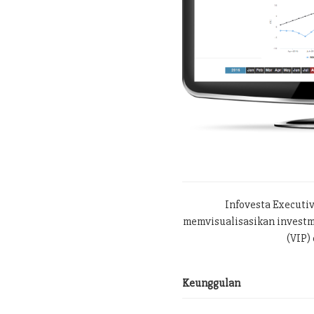
Infovesta Executi
memvisualisasikan investme
(VIP) 
Keunggulan