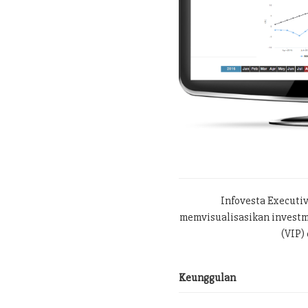
Infovesta Executi
memvisualisasikan investme
(VIP) 
Keunggulan