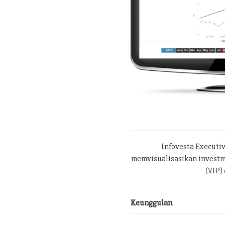
Infovesta Executi
memvisualisasikan investme
(VIP) 
Keunggulan