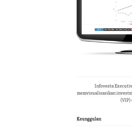
Infovesta Executi
memvisualisasikan investme
(VIP) 
Keunggulan