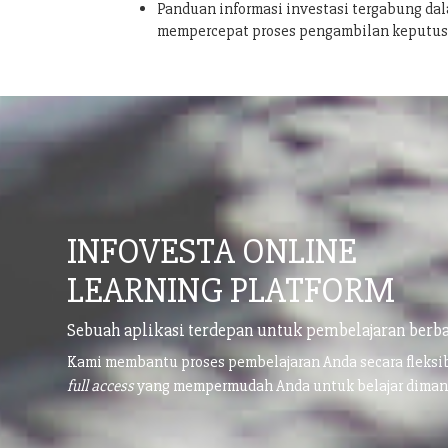
Panduan informasi investasi tergabung dal
mempercepat proses pengambilan keputu
INFOVESTA ONLINE
LEARNING PLATFORM
Sebuah aplikasi terdepan untuk pembelajaran berba
Kami membantu proses pembelajaran Anda secara fleks
full access
yang mempermudah Anda untuk belajar dima