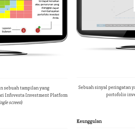
Sebuah sinyal peringatan 
an sebuah tampilan yang
portofolio in
ri Infovesta Investment Platform
ingle screen
)
Keunggulan