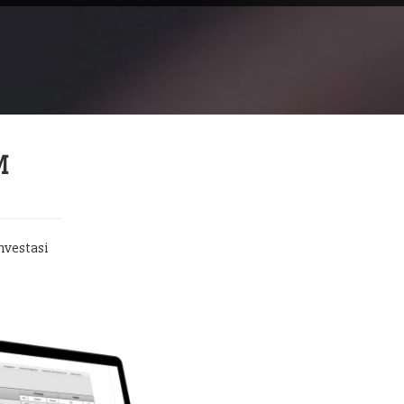
M
nvestasi