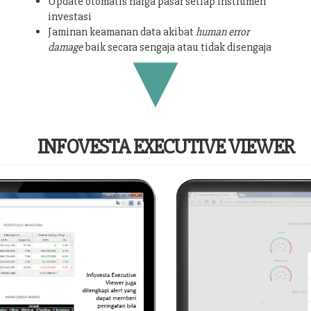
Update otomatis harga pasar setiap instrumen
investasi
Jaminan keamanan data akibat
human error
damage
baik secara sengaja atau tidak disengaja
INFOVESTA EXECUTIVE VIEWER