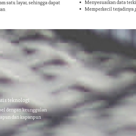
Menyesuaikan data terki
am satu layar, sehingga dapat
Memperkecil terjadinya
san
sis teknologi
ibel dengan keunggulan
napun dan kapanpun