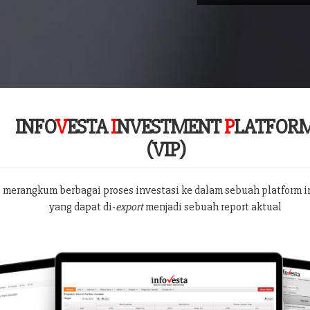
INFO
V
ESTA
I
NVESTMENT
P
LATFOR
(VIP)
 merangkum berbagai proses investasi ke dalam sebuah platform i
yang dapat di-
export
menjadi sebuah report aktual