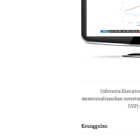
Infovesta Executi
memvisualisasikan investme
(VIP) 
Keunggulan