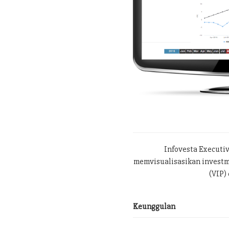
Infovesta Executi
memvisualisasikan investme
(VIP) 
Keunggulan