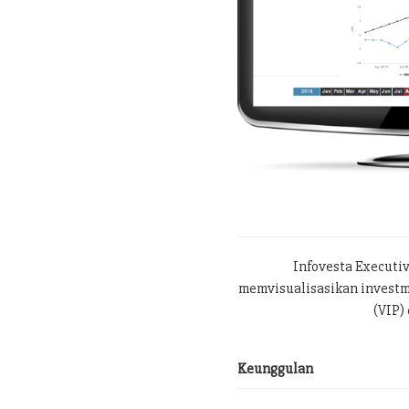
Infovesta Executi
memvisualisasikan investme
(VIP) 
Keunggulan