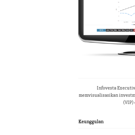
Infovesta Executi
memvisualisasikan investme
(VIP) 
Keunggulan