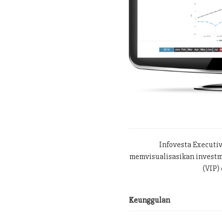
Infovesta Executi
memvisualisasikan investme
(VIP) 
Keunggulan