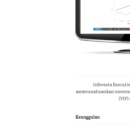
Infovesta Executi
memvisualisasikan investme
(VIP) 
Keunggulan