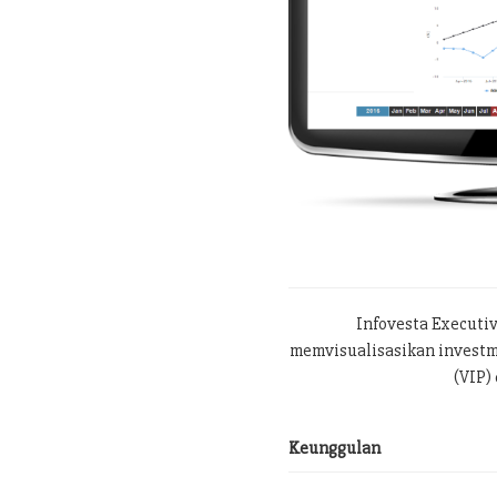
Infovesta Executi
memvisualisasikan investme
(VIP) 
Keunggulan