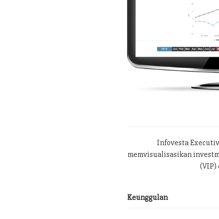
Infovesta Executi
memvisualisasikan investme
(VIP) 
Keunggulan