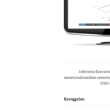
Infovesta Executi
memvisualisasikan investme
(VIP) 
Keunggulan