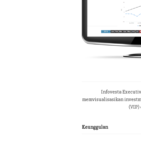
Infovesta Executi
memvisualisasikan investme
(VIP) 
Keunggulan