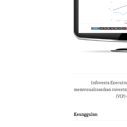
Infovesta Executi
memvisualisasikan investme
(VIP) 
Keunggulan