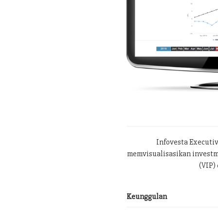
Infovesta Executi
memvisualisasikan investme
(VIP) 
Keunggulan