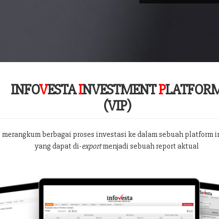
INFO
V
ESTA
I
NVESTMENT
P
LATFOR
(VIP)
 merangkum berbagai proses investasi ke dalam sebuah platform i
yang dapat di-
export
menjadi sebuah report aktual