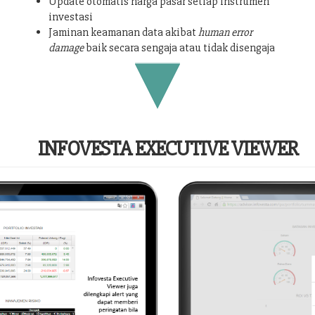
Update otomatis harga pasar setiap instrumen
investasi
Jaminan keamanan data akibat
human error
damage
baik secara sengaja atau tidak disengaja
INFOVESTA EXECUTIVE VIEWER