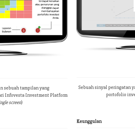
Sebuah sinyal peringatan 
an sebuah tampilan yang
portofolio in
ri Infovesta Investment Platform
ingle screen
)
Keunggulan