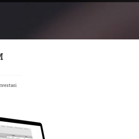
M
nvestasi