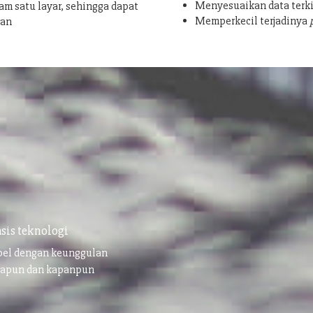
Menyesuaikan data terki
am satu layar, sehingga dapat
Memperkecil terjadinya
san
sis teknologi
ibel dengan keunggulan
napun dan kapanpun