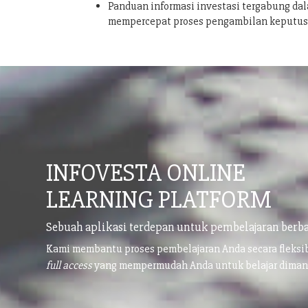
Panduan informasi investasi tergabung dal
mempercepat proses pengambilan keputu
INFOVESTA ONLINE
LEARNING PLATFORM
Sebuah aplikasi terdepan untuk pembelajaran berba
Kami membantu proses pembelajaran Anda secara fleks
full access
yang mempermudah Anda untuk belajar dima