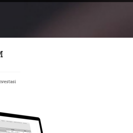
M
nvestasi