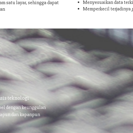
Menyesuaikan data terki
am satu layar, sehingga dapat
Memperkecil terjadinya
san
sis teknologi
ibel dengan keunggulan
napun dan kapanpun