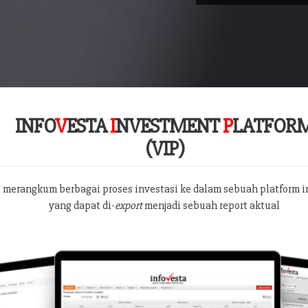
INFO
V
ESTA
I
NVESTMENT
P
LATFOR
(VIP)
 merangkum berbagai proses investasi ke dalam sebuah platform i
yang dapat di-
export
menjadi sebuah report aktual