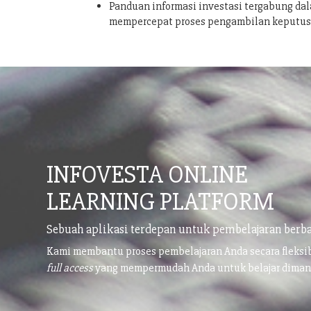
Panduan informasi investasi tergabung dal
mempercepat proses pengambilan keputu
INFOVESTA ONLINE
LEARNING PLATFORM
Sebuah aplikasi terdepan untuk pembelajaran berba
Kami membantu proses pembelajaran Anda secara fleks
full access
yang mempermudah Anda untuk belajar dima