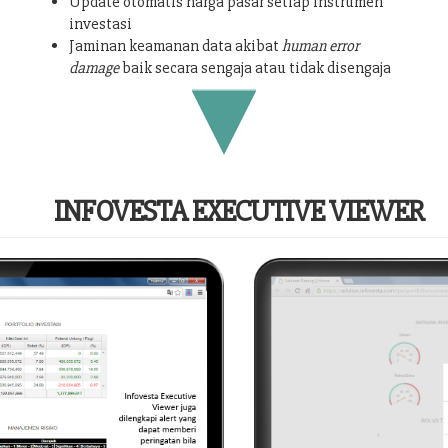
Update otomatis harga pasar setiap instrumen
investasi
Jaminan keamanan data akibat
human error
damage
baik secara sengaja atau tidak disengaja
INFOVESTA EXECUTIVE VIEWER