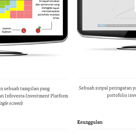
Sebuah sinyal peringatan 
an sebuah tampilan yang
portofolio in
ri Infovesta Investment Platform
ingle screen
)
Keunggulan