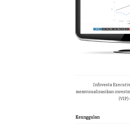
Infovesta Executi
memvisualisasikan investme
(VIP) 
Keunggulan