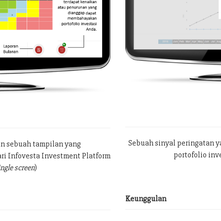
Sebuah sinyal peringatan 
an sebuah tampilan yang
portofolio in
ri Infovesta Investment Platform
ingle screen
)
Keunggulan