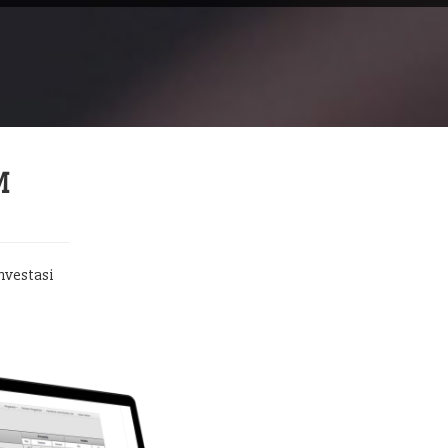
M
nvestasi