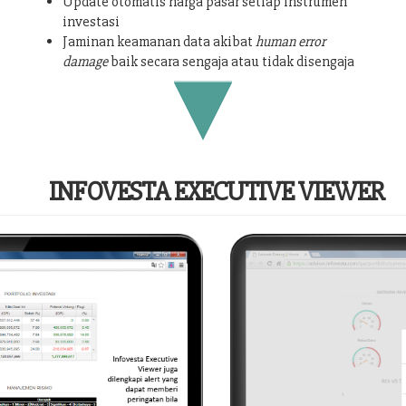
Update otomatis harga pasar setiap instrumen
investasi
Jaminan keamanan data akibat
human error
damage
baik secara sengaja atau tidak disengaja
INFOVESTA EXECUTIVE VIEWER