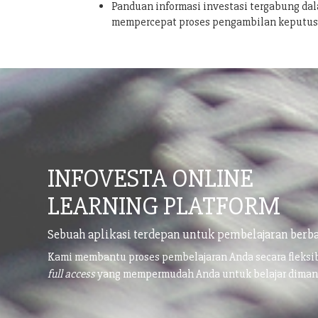
Panduan informasi investasi tergabung dal
mempercepat proses pengambilan keputu
INFOVESTA ONLINE
LEARNING PLATFORM
Sebuah aplikasi terdepan untuk pembelajaran berba
Kami membantu proses pembelajaran Anda secara fleks
full access
yang mempermudah Anda untuk belajar dima