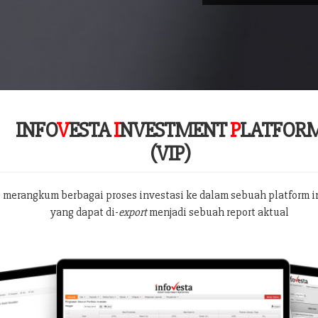
INFO
V
ESTA
I
NVESTMENT
P
LATFOR
(VIP)
 merangkum berbagai proses investasi ke dalam sebuah platform i
yang dapat di-
export
menjadi sebuah report aktual