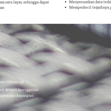
Menyesuaikan data terki
am satu layar, sehingga dapat
Memperkecil terjadinya
san
sis teknologi
ibel dengan keunggulan
napun dan kapanpun