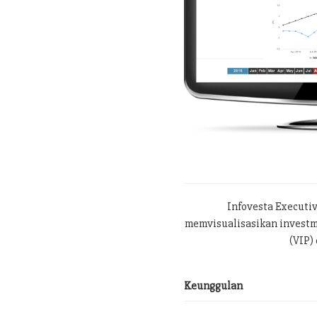
Infovesta Executi
memvisualisasikan investme
(VIP) 
Keunggulan