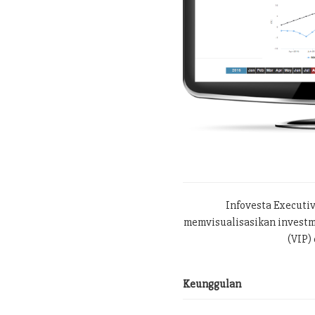
Infovesta Executi
memvisualisasikan investme
(VIP) 
Keunggulan