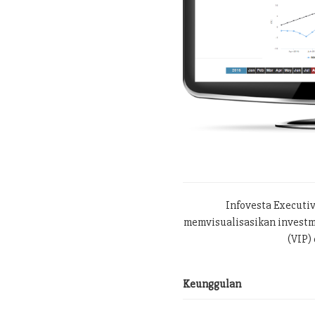
Infovesta Executi
memvisualisasikan investme
(VIP) 
Keunggulan