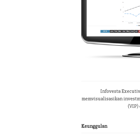
Infovesta Executi
memvisualisasikan investme
(VIP) 
Keunggulan