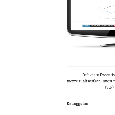
Infovesta Executi
memvisualisasikan investme
(VIP) 
Keunggulan