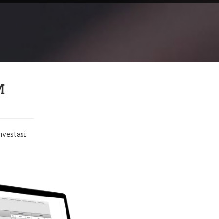
M
nvestasi