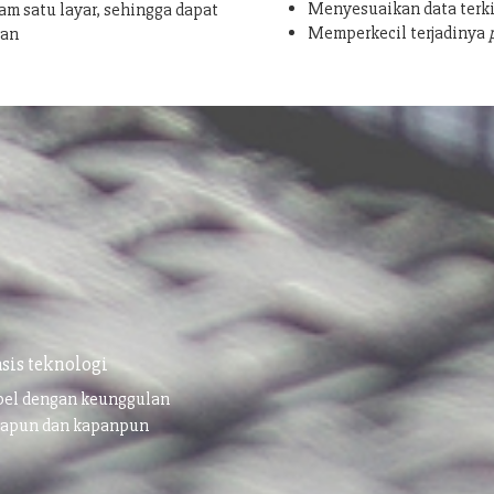
Menyesuaikan data terki
am satu layar, sehingga dapat
Memperkecil terjadinya
san
sis teknologi
ibel dengan keunggulan
napun dan kapanpun