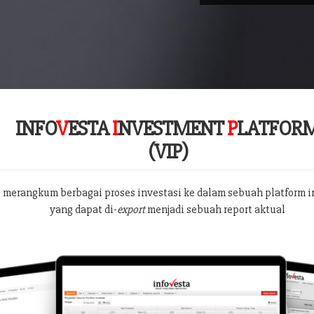
INFO
V
ESTA
I
NVESTMENT
P
LATFOR
(VIP)
 merangkum berbagai proses investasi ke dalam sebuah platform i
yang dapat di-
export
menjadi sebuah report aktual