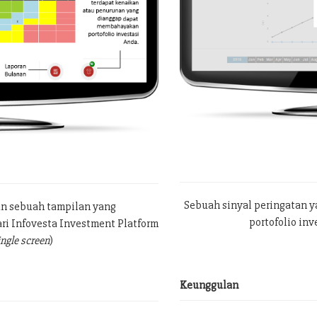
Sebuah sinyal peringatan 
an sebuah tampilan yang
portofolio in
ri Infovesta Investment Platform
ingle screen
)
Keunggulan