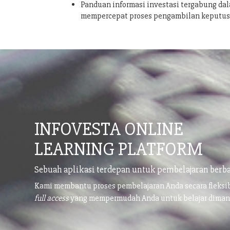
Panduan informasi investasi tergabung dal
mempercepat proses pengambilan keputu
INFOVESTA ONLINE
LEARNING PLATFORM
Sebuah aplikasi terdepan untuk pembelajaran berba
Kami membantu proses pembelajaran Anda secara fleks
full access
yang mempermudah Anda untuk belajar dima