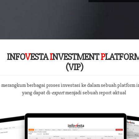
INFO
V
ESTA
I
NVESTMENT
P
LATFOR
(VIP)
 merangkum berbagai proses investasi ke dalam sebuah platform i
yang dapat di-
export
menjadi sebuah report aktual