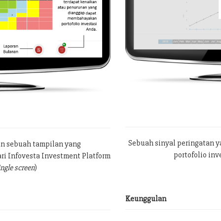
Sebuah sinyal peringatan 
an sebuah tampilan yang
portofolio in
ri Infovesta Investment Platform
ingle screen
)
Keunggulan