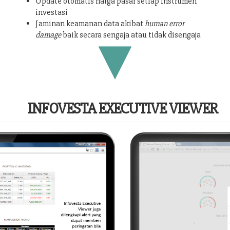
Update otomatis harga pasar setiap instrumen
investasi
Jaminan keamanan data akibat
human error
damage
baik secara sengaja atau tidak disengaja
INFOVESTA EXECUTIVE VIEWER