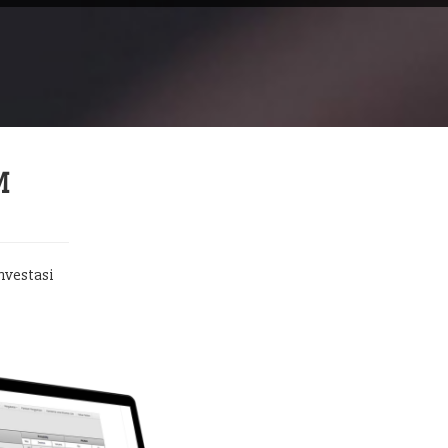
M
nvestasi