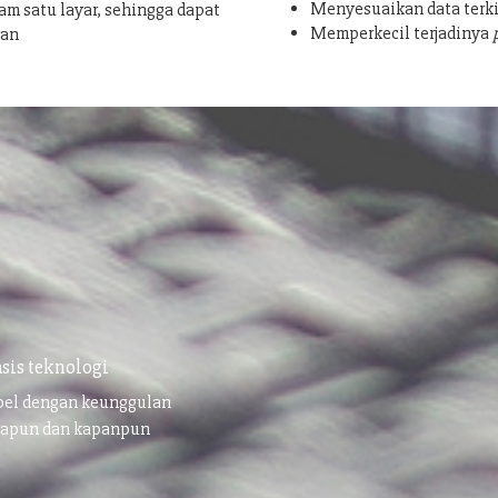
Menyesuaikan data terki
am satu layar, sehingga dapat
Memperkecil terjadinya
san
sis teknologi
ibel dengan keunggulan
napun dan kapanpun