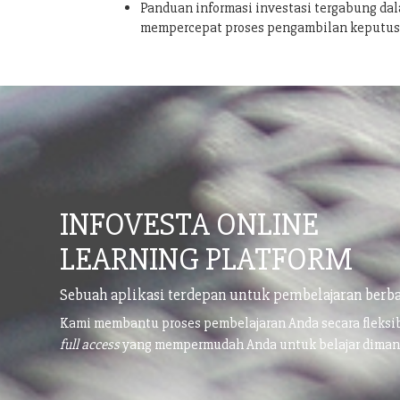
Panduan informasi investasi tergabung dal
mempercepat proses pengambilan keputu
INFOVESTA ONLINE
LEARNING PLATFORM
Sebuah aplikasi terdepan untuk pembelajaran berba
Kami membantu proses pembelajaran Anda secara fleks
full access
yang mempermudah Anda untuk belajar dima