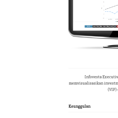
Infovesta Executi
memvisualisasikan investme
(VIP) 
Keunggulan