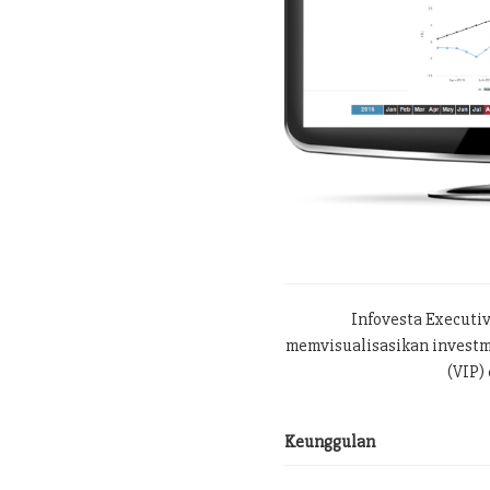
Infovesta Executi
memvisualisasikan investme
(VIP) 
Keunggulan