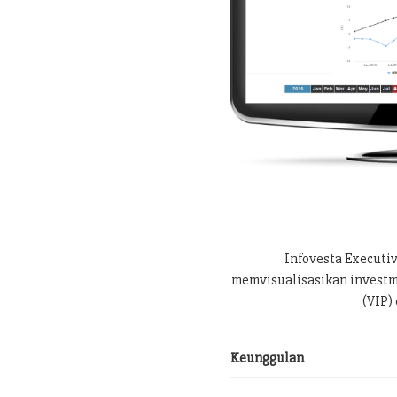
Infovesta Executi
memvisualisasikan investme
(VIP) 
Keunggulan