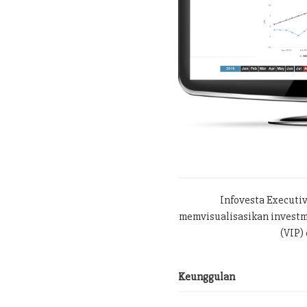
Infovesta Executi
memvisualisasikan investme
(VIP) 
Keunggulan