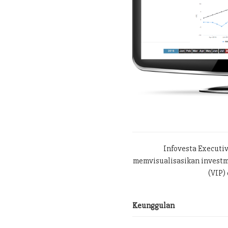
Infovesta Executi
memvisualisasikan investme
(VIP) 
Keunggulan