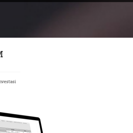
M
nvestasi