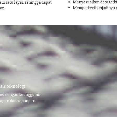
Menyesuaikan data terki
am satu layar, sehingga dapat
Memperkecil terjadinya
san
sis teknologi
ibel dengan keunggulan
napun dan kapanpun