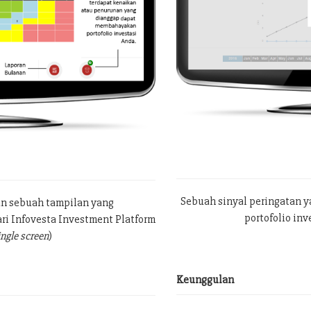
Sebuah sinyal peringatan 
an sebuah tampilan yang
portofolio in
ri Infovesta Investment Platform
ingle screen
)
Keunggulan