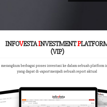
INFO
V
ESTA
I
NVESTMENT
P
LATFOR
(VIP)
 merangkum berbagai proses investasi ke dalam sebuah platform i
yang dapat di-
export
menjadi sebuah report aktual