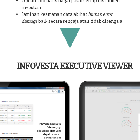
Update otomatis harga pasar setiap instrumen
investasi
Jaminan keamanan data akibat
human error
damage
baik secara sengaja atau tidak disengaja
INFOVESTA EXECUTIVE VIEWER