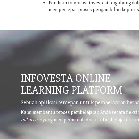
Panduan informasi investasi tergabung dal
mempercepat proses pengambilan keputu
INFOVESTA ONLINE
LEARNING PLATFORM
Sebuah aplikasi terdepan untuk pembelajaran berba
Kami membantu proses pembelajaran Anda secara fleks
full access
yang mempermudah Anda untuk belajar dima