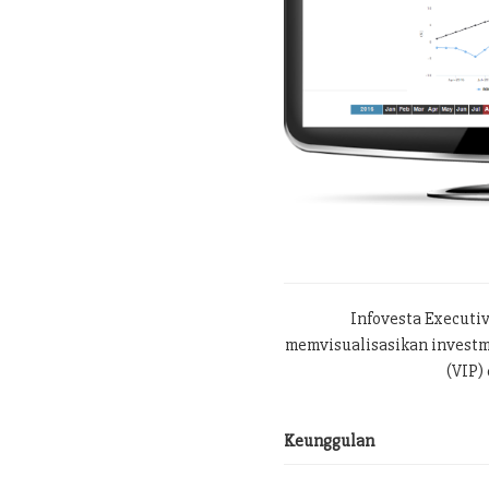
Infovesta Executi
memvisualisasikan investme
(VIP) 
Keunggulan