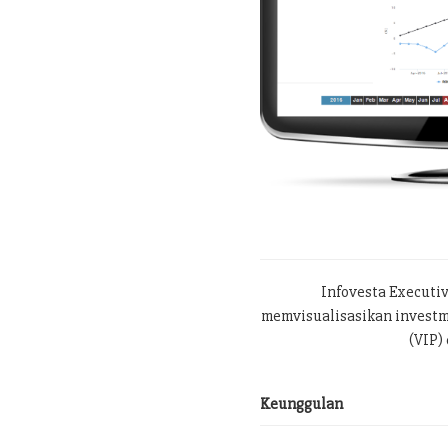
Infovesta Executi
memvisualisasikan investme
(VIP) 
Keunggulan