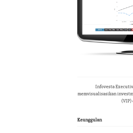
Infovesta Executi
memvisualisasikan investme
(VIP) 
Keunggulan