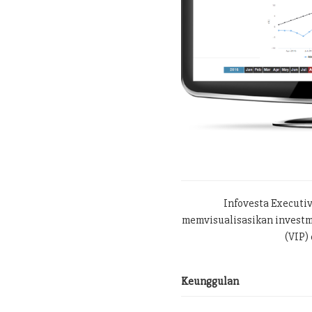
Infovesta Executi
memvisualisasikan investme
(VIP) 
Keunggulan