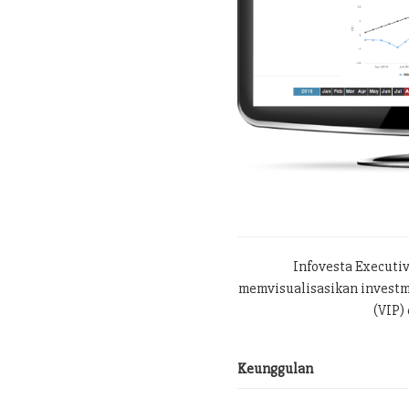
Infovesta Executi
memvisualisasikan investme
(VIP) 
Keunggulan