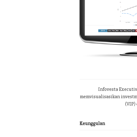
Infovesta Executi
memvisualisasikan investme
(VIP) 
Keunggulan