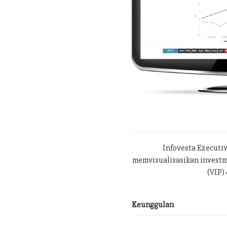
Infovesta Executi
memvisualisasikan investme
(VIP) 
Keunggulan