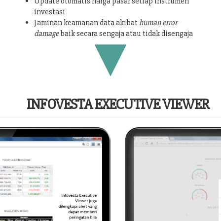
Update otomatis harga pasar setiap instrumen
investasi
Jaminan keamanan data akibat
human error
damage
baik secara sengaja atau tidak disengaja
INFOVESTA EXECUTIVE VIEWER