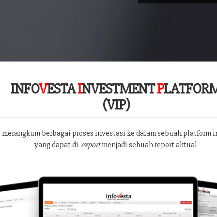
INFO
V
ESTA
I
NVESTMENT
P
LATFOR
(VIP)
 merangkum berbagai proses investasi ke dalam sebuah platform i
yang dapat di-
export
menjadi sebuah report aktual