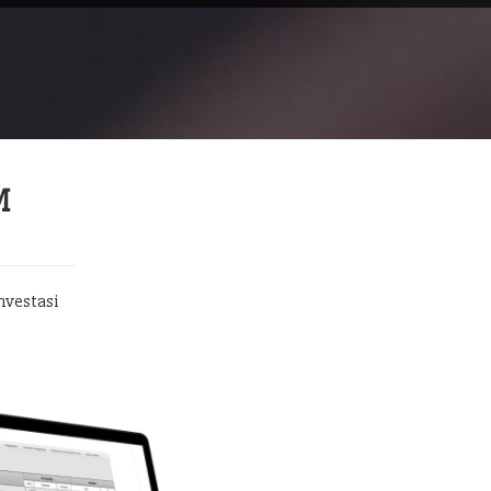
M
nvestasi