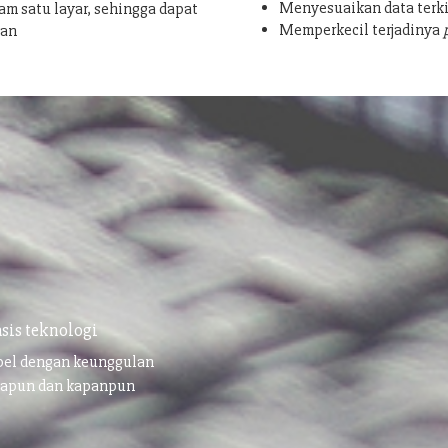
Menyesuaikan data terki
am satu layar, sehingga dapat
Memperkecil terjadinya
san
sis teknologi
ibel dengan keunggulan
napun dan kapanpun