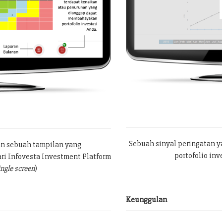
Sebuah sinyal peringatan 
an sebuah tampilan yang
portofolio in
ri Infovesta Investment Platform
ingle screen
)
Keunggulan