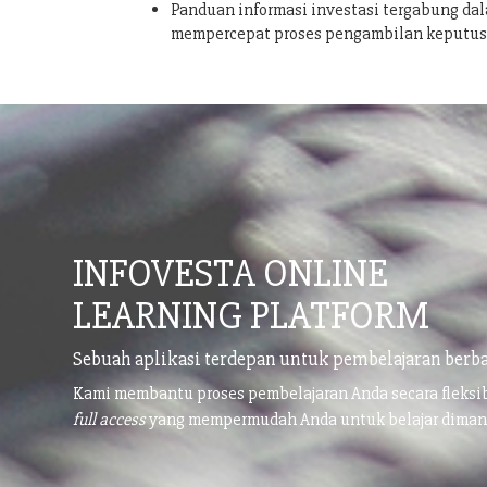
Panduan informasi investasi tergabung dal
mempercepat proses pengambilan keputu
INFOVESTA ONLINE
LEARNING PLATFORM
Sebuah aplikasi terdepan untuk pembelajaran berba
Kami membantu proses pembelajaran Anda secara fleks
full access
yang mempermudah Anda untuk belajar dima